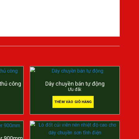
 thủ công
Dây chuyền bán tự động
Ưu đãi:
THÊM VÀO GIỎ HÀNG
lter 900mm