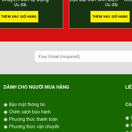
Ưu đãi:
Ưu đãi:
THÊM VÀO GIỎ HÀNG
THÊM VÀO GIỎ HÀNG
DÀNH CHO NGƯỜI MUA HÀNG
LI
◉ Bảo mật thông tin
Cô
◉ Chính sách bảo hành
◉ V
◉ Phương thức thanh toán
◉ H
◉ Phương thức vận chuyển