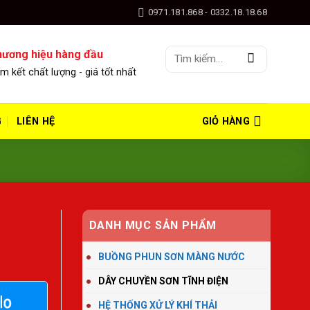
0971.181.868 - 0332.18.18.68
Tìm
ương hiệu hàng đầu
kiếm:
m kết chất lượng - giá tốt nhất
G
LIÊN HỆ
GIỎ HÀNG
DANH MỤC SẢN PHẨM
BUỒNG PHUN SƠN MÀNG NƯỚC
DÂY CHUYỀN SƠN TĨNH ĐIỆN
HỆ THỐNG XỬ LÝ KHÍ THẢI