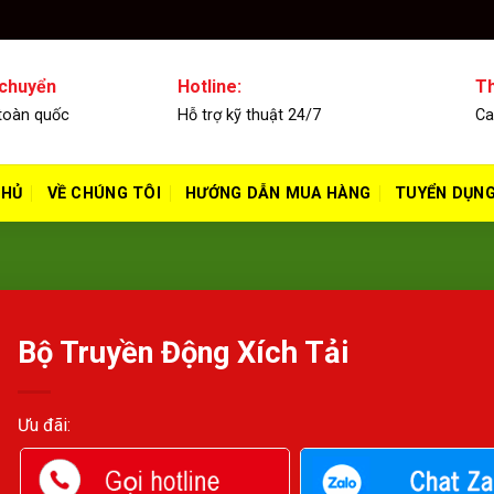
 chuyển
Hotline:
Th
toàn quốc
Hỗ trợ kỹ thuật 24/7
Ca
CHỦ
VỀ CHÚNG TÔI
HƯỚNG DẪN MUA HÀNG
TUYỂN DỤN
Bộ Truyền Động Xích Tải
Ưu đãi: