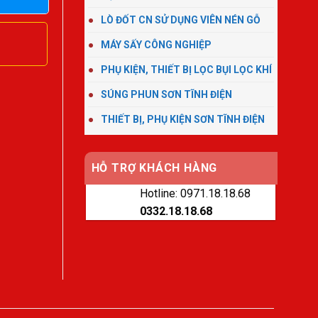
LÒ ĐỐT CN SỬ DỤNG VIÊN NÉN GỖ
MÁY SẤY CÔNG NGHIỆP
PHỤ KIỆN, THIẾT BỊ LỌC BỤI LỌC KHÍ
SÚNG PHUN SƠN TĨNH ĐIỆN
THIẾT BỊ, PHỤ KIỆN SƠN TĨNH ĐIỆN
HỖ TRỢ KHÁCH HÀNG
Hotline: 0971.18.18.68
0332.18.18.68