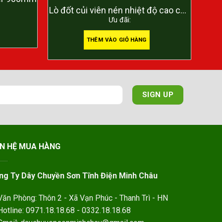
Lò đốt củi viên nén nhiệt độ cao cho
Ưu đãi:
dây chuyền sơn tĩnh điện
THÊM VÀO GIỎ HÀNG
ÊN HỆ MUA HÀNG
ng Ty Dây Chuyền Sơn Tĩnh Điện Minh Châu
ăn Phòng: Thôn 2 - Xã Vạn Phúc - Thanh Trì - HN
otline: 0971.18.18.68 - 0332.18.18.68