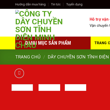
Skip
Hướng dẫn mua hàng
Tin tức
Tuyển dụng
to
content
Hỗ trợ vận
Vận chuyển 
DANH MỤC SẢN PHẨM
TRANG 
TRANG CHỦ
/
DÂY CHUYỀN SƠN TĨNH ĐIỆN