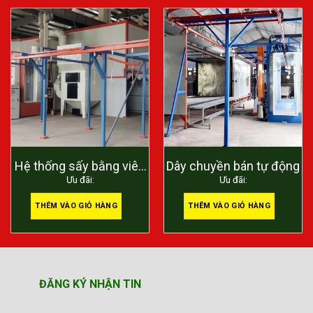
Hệ thống sấy bằng viên
Dây chuyền bán tự động
Ưu đãi:
Ưu đãi:
nén củi
THÊM VÀO GIỎ HÀNG
THÊM VÀO GIỎ HÀNG
ĐĂNG KÝ NHẬN TIN