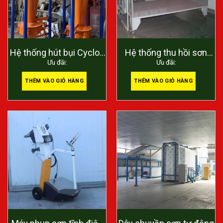
Hệ thống hút bụi Cyclon
Hệ thống thu hồi sơn
Ưu đãi:
Ưu đãi:
1 cấp
tĩnh điện bằng FILTER
THÊM VÀO GIỎ HÀNG
THÊM VÀO GIỎ HÀNG