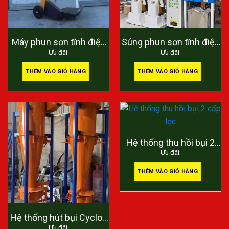
Máy phun sơn tĩnh điện
Súng phun sơn tĩnh điện
Ưu đãi:
Ưu đãi:
cầm tay
tự động
THÊM VÀO GIỎ HÀNG
THÊM VÀO GIỎ HÀNG
Hệ thống thu hồi bụi 2
Ưu đãi:
cấp lọc
THÊM VÀO GIỎ HÀNG
Hệ thống hút bụi Cyclon
Ưu đãi: