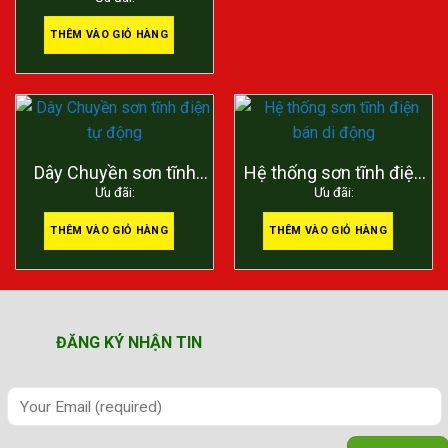
1 cấp
THÊM VÀO GIỎ HÀNG
Dây Chuyền sơn tĩnh
Hệ thống sơn tĩnh điện
Ưu đãi:
Ưu đãi:
điện tự động
bán di động
THÊM VÀO GIỎ HÀNG
THÊM VÀO GIỎ HÀNG
ĐĂNG KÝ NHẬN TIN